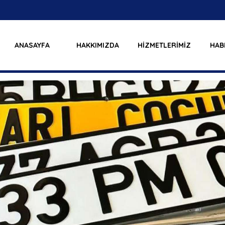
ANASAYFA
HAKKIMIZDA
HİZMETLERİMİZ
HAB