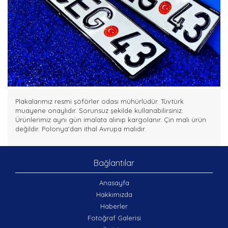
İLETİŞİM
Plakalarımız resmi şöförler odası mühürlüdür. Tüvtürk
muayene onaylıdır. Sorunsuz şekilde kullanabilirsiniz.
Ürünlerimiz aynı gün imalata alınıp kargolanır. Çin malı ürün
değildir. Polonya'dan ithal Avrupa malıdır.
Bağlantılar
Anasayfa
Hakkımızda
Haberler
Fotoğraf Galerisi