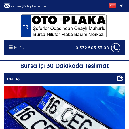
iletisim@otoplaka.com
MENU
0 532 505 53 08
ANASAYFA
Bursa İçi 30 Dakikada Teslimat
HAKKIMIZDA
PAYLAŞ
HİZMETLERİMİZ
HABERLER
FOTO GALERİ